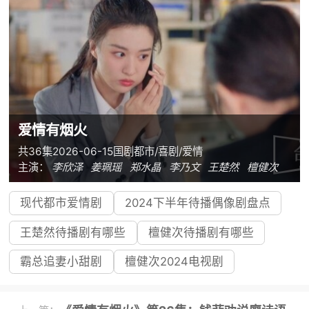
爱情有烟火
共36集
2026-06-15
国剧
都市/喜剧/爱情
主演：
李欣泽
姜珮瑶
郑水晶
李乃文
王楚然
檀健次
现代都市爱情剧
2024下半年待播偶像剧盘点
王楚然待播剧有哪些
檀健次待播剧有哪些
霸总追妻小甜剧
檀健次2024电视剧