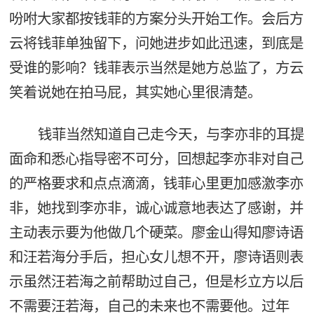
吩咐大家都按钱菲的方案分头开始工作。会后方
云将钱菲单独留下，问她进步如此迅速，到底是
受谁的影响？钱菲表示当然是她方总监了，方云
笑着说她在拍马屁，其实她心里很清楚。
钱菲当然知道自己走今天，与李亦非的耳提
面命和悉心指导密不可分，回想起李亦非对自己
的严格要求和点点滴滴，钱菲心里更加感激李亦
非，她找到李亦非，诚心诚意地表达了感谢，并
主动表示要为他做几个硬菜。廖金山得知廖诗语
和汪若海分手后，担心女儿想不开，廖诗语则表
示虽然汪若海之前帮助过自己，但是杉立方以后
不需要汪若海，自己的未来也不需要他。过年