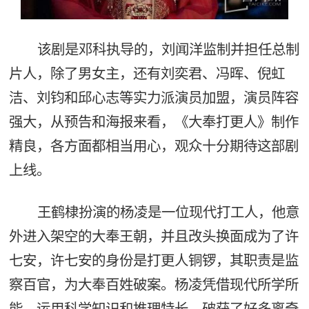
该剧是邓科执导的，刘闻洋监制并担任总制
片人，除了男女主，还有刘奕君、冯晖、倪虹
洁、刘钧和邱心志等实力派演员加盟，演员阵容
强大，从预告和海报来看，《大奉打更人》制作
精良，各方面都相当用心，观众十分期待这部剧
上线。
王鹤棣扮演的杨凌是一位现代打工人，他意
外进入架空的大奉王朝，并且改头换面成为了许
七安，许七安的身份是打更人铜锣，其职责是监
察百官，为大奉百姓破案。杨凌凭借现代所学所
能，运用科学知识和推理特长，破获了好多离奇