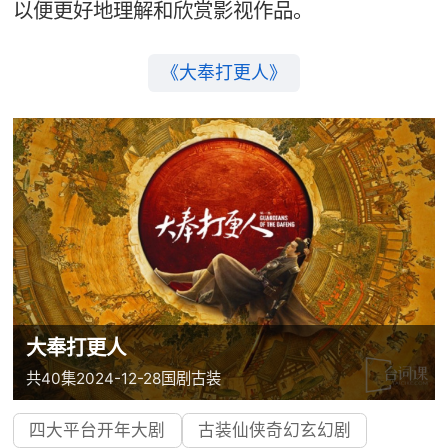
以便更好地理解和欣赏影视作品。
《大奉打更人》
大奉打更人
共40集
2024-12-28
国剧
古装
四大平台开年大剧
古装仙侠奇幻玄幻剧