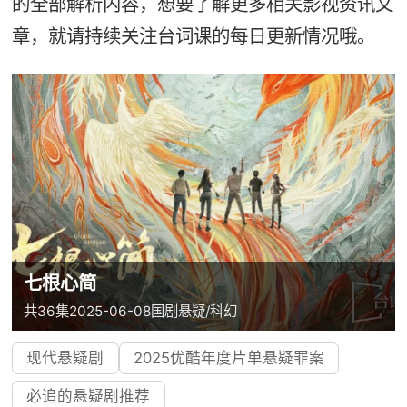
的全部解析内容，想要了解更多相关影视资讯文
章，就请持续关注台词课的每日更新情况哦。
七根心简
共36集
2025-06-08
国剧
悬疑/科幻
现代悬疑剧
2025优酷年度片单悬疑罪案
必追的悬疑剧推荐