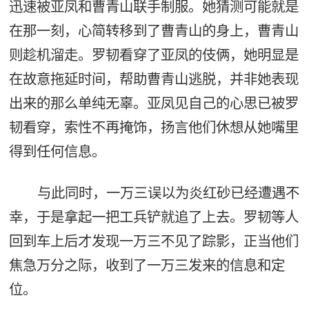
迅速被亚凤和曹青山联手制服。她猜测可能就是
在那一刻，心简转移到了曹青山的身上，曹青山
则趁机溜走。罗韧看穿了亚凤的伎俩，她明显是
在故意拖延时间，帮助曹青山逃脱，并非她表现
出来的那么单纯无辜。亚凤见自己的心思已被罗
韧看穿，索性不再掩饰，扬言他们休想从她嘴里
得到任何信息。
与此同时，一万三误以为炎红砂已经遭遇不
幸，于是拿起一把工兵铲就追了上去。罗韧等人
回到车上后才发现一万三不见了踪影，正当他们
焦急万分之际，收到了一万三发来的信息和定
位。