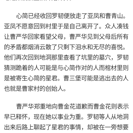
心简已经收回罗韧便放走了亚凤和曹青山。
亚凤不愿意回到村里于是自己离开了。众人凑钱
让曹严华回家看望父母，曹严华见到父母后所有
的矛盾都烟消云散了只剩下泪水和无尽的喜悦。
他们再次回到地洞那里查看了坑里的墓穴，罗韧
猜测跪着的人可能是与心简作对的人而棺材里则
是被寄生心简的星君。曹三堡可能是逃出去的人
也就是曹家村的创始人。
曹严华郑重地向曹金花道歉而曹金花则表示
早已释怀，现在她以事业为重。罗韧等人从地洞
出来后路上聊起了星君的事情，却被在一旁想要