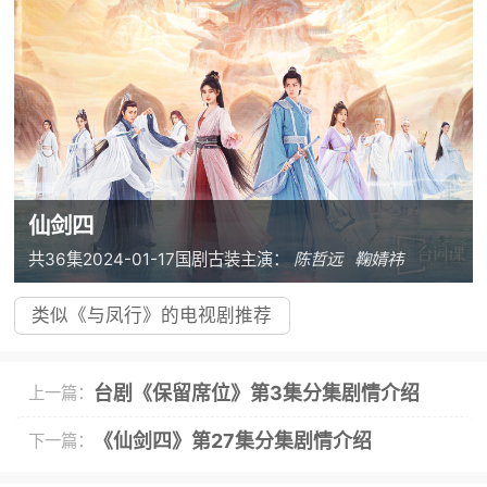
仙剑四
共36集
2024-01-17
国剧
古装
主演：
陈哲远
鞠婧祎
类似《与凤行》的电视剧推荐
台剧《保留席位》第3集分集剧情介绍
上一篇：
《仙剑四》第27集分集剧情介绍
下一篇：