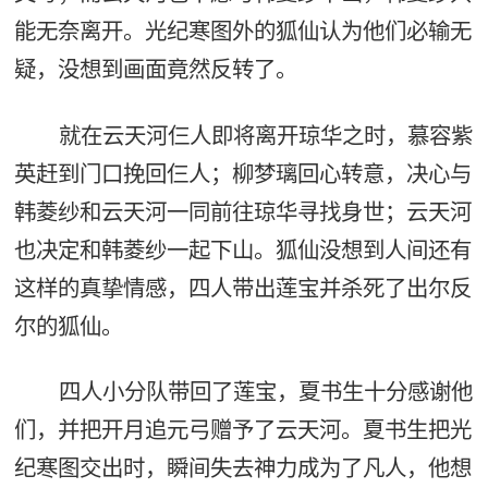
能无奈离开。光纪寒图外的狐仙认为他们必输无
疑，没想到画面竟然反转了。
就在云天河仨人即将离开琼华之时，慕容紫
英赶到门口挽回仨人；柳梦璃回心转意，决心与
韩菱纱和云天河一同前往琼华寻找身世；云天河
也决定和韩菱纱一起下山。狐仙没想到人间还有
这样的真挚情感，四人带出莲宝并杀死了出尔反
尔的狐仙。
四人小分队带回了莲宝，夏书生十分感谢他
们，并把开月追元弓赠予了云天河。夏书生把光
纪寒图交出时，瞬间失去神力成为了凡人，他想