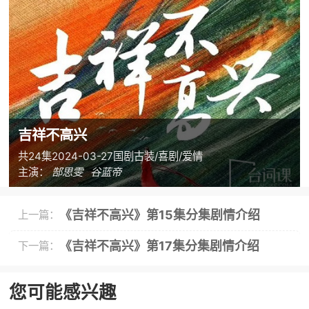
吉祥不高兴
共24集
2024-03-27
国剧
古装/喜剧/爱情
主演：
郜思雯
谷蓝帝
《吉祥不高兴》第15集分集剧情介绍
上一篇：
《吉祥不高兴》第17集分集剧情介绍
下一篇：
您可能感兴趣