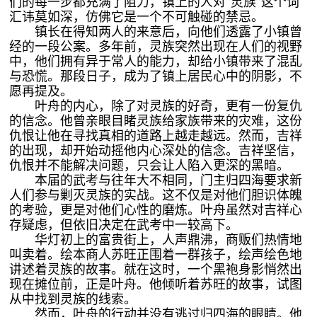
们的每一步都充满了阻力，镇上的人对“灵族”这个词
汇讳莫如深，仿佛它是一个不可触碰的禁忌。
镇长在得知两人的来意后，向他们透露了小镇曾
经的一段公案。多年前，灵族突然出现在人们的视野
中，他们拥有异于常人的能力，却给小镇带来了混乱
与恐慌。那段日子，成为了镇上居民心中的阴影，不
愿再提及。
叶舟的内心，除了对灵族的好奇，更有一份复仇
的信念。他曾亲眼目睹灵族给家族带来的灾难，这份
仇恨让他在寻找真相的道路上越走越远。然而，吉祥
的出现，却开始动摇他内心深处的信念。吉祥坚信，
仇恨并不能解决问题，只会让人陷入更深的黑暗。
本届的武考与往年大不相同，门主归四海要求新
人们参与剿灭灵族的实战。这不仅是对他们胆识体魄
的考验，更是对他们心性的磨炼。叶舟虽然对吉祥心
存疑虑，但依旧决定在武考中一较高下。
华灯初上的富贵街上，人声鼎沸，商贩们热情地
叫卖着。绘本商人苏旺正围着一群孩子，绘声绘色地
讲述着灵族的故事。就在这时，一个黑袍身影悄然出
现在摊位前，正是叶舟。他倾听着苏旺的故事，试图
从中找到灵族的线索。
然而，叶舟的行动并没有逃过归四海的眼睛。他