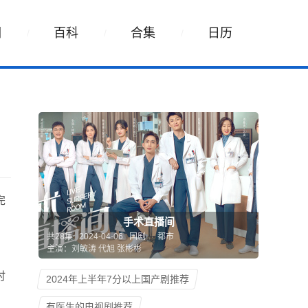
词
百科
合集
日历
完
手术直播间
共28集 2024-04-06 国剧
都市
主演：刘敏涛 代旭 张彬彬
时
2024年上半年7分以上国产剧推荐
有医生的电视剧推荐