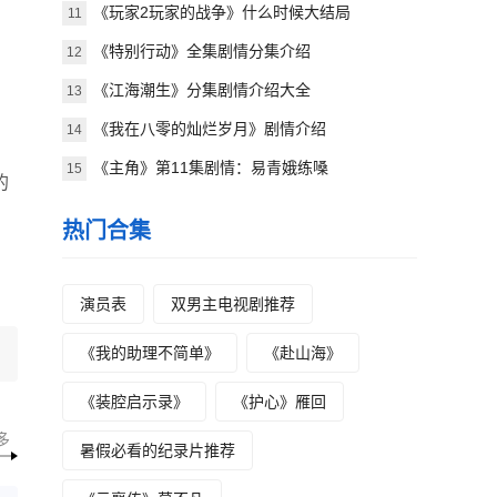
局）
《玩家2玩家的战争》什么时候大结局
11
《特别行动》全集剧情分集介绍
12
《江海潮生》分集剧情介绍大全
13
《我在八零的灿烂岁月》剧情介绍
14
《主角》第11集剧情：易青娥练嗓
15
的
热门合集
演员表
双男主电视剧推荐
《我的助理不简单》
《赴山海》
《装腔启示录》
《护心》雁回
多
暑假必看的纪录片推荐