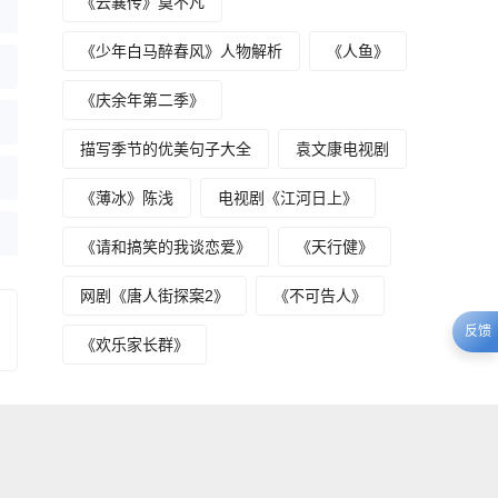
《云襄传》莫不凡
《少年白马醉春风》人物解析
《人鱼》
《庆余年第二季》
描写季节的优美句子大全
袁文康电视剧
《薄冰》陈浅
电视剧《江河日上》
《请和搞笑的我谈恋爱》
《天行健》
网剧《唐人街探案2》
《不可告人》
反馈
《欢乐家长群》