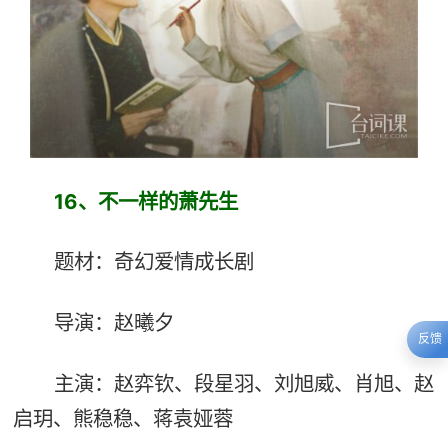
16、不一样的萧先生
题材：奇幻爱情成长剧
导演：赵曦夕
反馈
主演：赵弈钦、段星羽、刘旭威、肖旭、赵
启玥、熊稳稳、蒋袁娅蓉