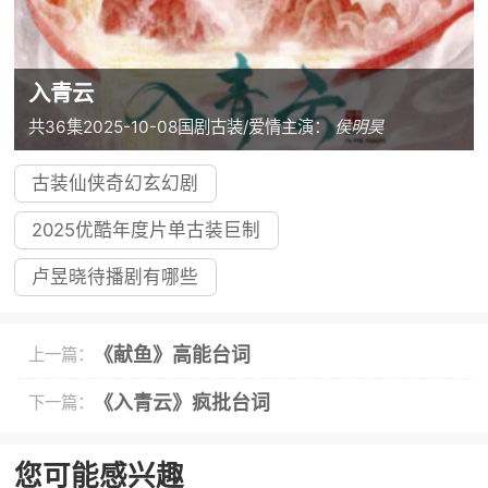
入青云
共36集
2025-10-08
国剧
古装/爱情
主演：
侯明昊
古装仙侠奇幻玄幻剧
2025优酷年度片单古装巨制
卢昱晓待播剧有哪些
《献鱼》高能台词
上一篇：
《入青云》疯批台词
下一篇：
您可能感兴趣