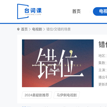
首页
电
首页
电视剧
错位/交错的场景
错
地区
集数
主演
播出
更新
2024悬疑剧推荐
马伊俐电视剧