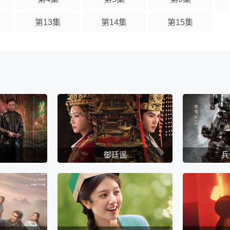
第13集
第14集
第15集
御廷谣
兵