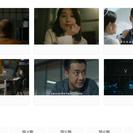
第4集
第5集
第6集