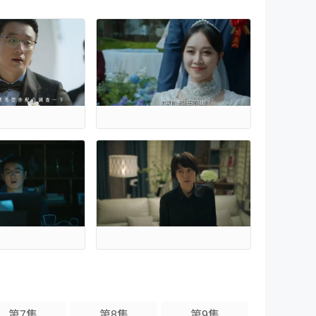
第7集
第8集
第9集