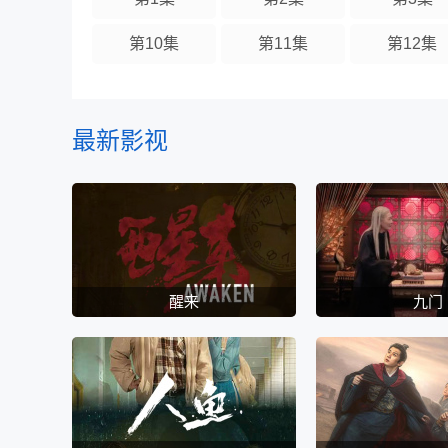
第10集
第11集
第12集
最新影视
醒来
九门