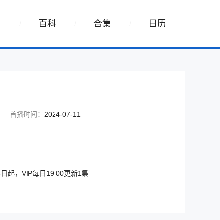
词
百科
合集
日历
首播时间：
2024-07-11
日起，VIP每日19:00更新1集