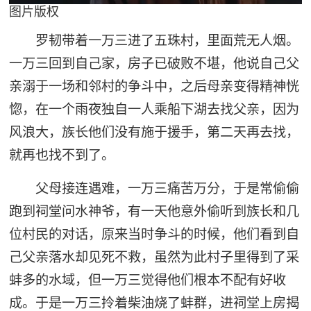
图片版权
罗韧带着一万三进了五珠村，里面荒无人烟。
一万三回到自己家，房子已破败不堪，他说自己父
亲溺于一场和邻村的争斗中，之后母亲变得精神恍
惚，在一个雨夜独自一人乘船下湖去找父亲，因为
风浪大，族长他们没有施于援手，第二天再去找，
就再也找不到了。
父母接连遇难，一万三痛苦万分，于是常偷偷
跑到祠堂问水神爷，有一天他意外偷听到族长和几
位村民的对话，原来当时争斗的时候，他们看到自
己父亲落水却见死不救，虽然为此村子里得到了采
蚌多的水域，但一万三觉得他们根本不配有好收
成。于是一万三拎着柴油烧了蚌群，进祠堂上房揭