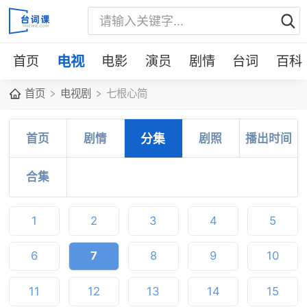
首页
电视
电影
演员
剧情
台词
百科
首页
电视剧
七根心简
首页
剧情
分集
剧照
播出时间
合集
1
2
3
4
5
6
7
8
9
10
11
12
13
14
15