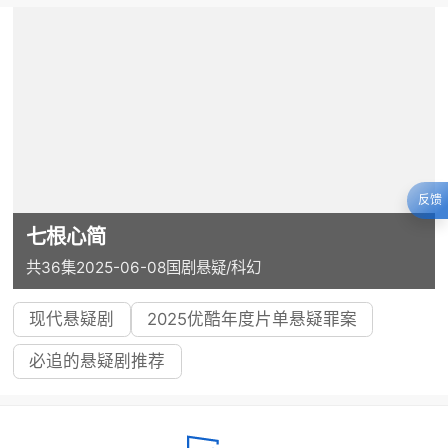
反馈
七根心简
共36集
2025-06-08
国剧
悬疑/科幻
现代悬疑剧
2025优酷年度片单悬疑罪案
必追的悬疑剧推荐