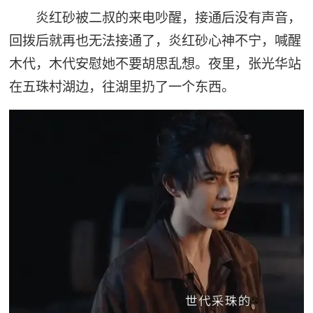
炎红砂被二叔的来电吵醒，接通后没有声音，
回拨后就再也无法接通了，炎红砂心神不宁，喊醒
木代，木代安慰她不要胡思乱想。夜里，张光华站
在五珠村湖边，往湖里扔了一个东西。