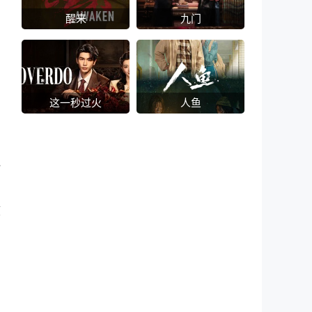
醒来
九门
这一秒过火
人鱼
。
执
液
出
国
的