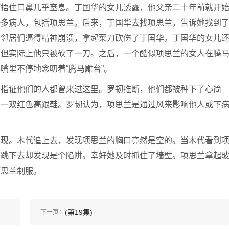
何捂住口鼻几乎窒息。丁国华的女儿透露，他父亲二十年前就开
许多病人，包括项思兰。后来，丁国华去找项思兰，告诉她找到
被邻居们逼得精神崩溃，拿起菜刀砍伤了丁国华。丁国华的女儿
，但实际上他只被砍了一刀。之后，一个酷似项思兰的女人在腾
嘴里不停地念叨着“腾马雕台”。
陷指证他们的人都曾来过这里。罗韧推断，他们都被种下了心简
了一双红色高跟鞋。罗韧认为，项思兰是通过风来影响他人或下
出现。木代追上去，发现项思兰的胸口竟然是空的。当木代看到
刚跳下去却发现是个陷阱。幸好她及时抓住了墙壁。项思兰拿起
项思兰制服。
(第19集)
下一页：