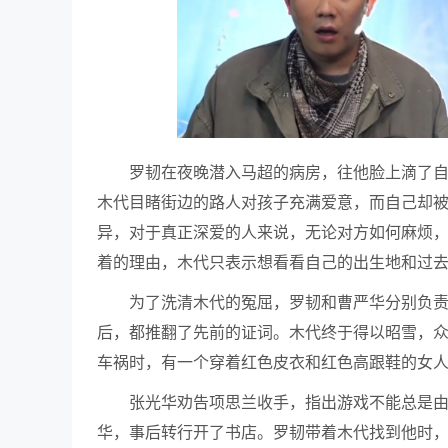
罗韧在夜晚潜入马超的病房，往他脸上滴了
木代目睹街边的路人对孩子充满爱意，而自己却
异，对于真正深爱的人来说，无论对方如何麻烦
着的理由，木代只表示想看看自己的出生地和过
为了洗清木代的冤屈，罗韧和曹严华分别负
后，都推翻了先前的证词。木代终于得以昭雪，
车祸时，有一个穿着红色皮衣和红色高跟鞋的女
张光华劝告项思兰收手，指出游戏不能总是
华，事后转行开了书店。罗韧带着木代找到他时