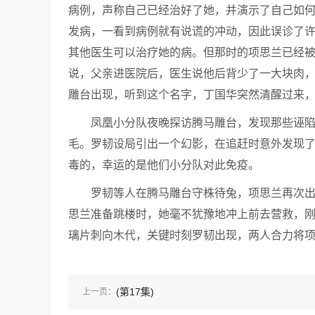
病例，声称自己已经治好了她，并演示了自己如
发病，一看到病例就有说谎的冲动，因此误诊了
其他医生可以治疗她的病。但那时的项思兰已经
说，父亲进医院后，医生说他后背少了一大块肉
雕台出现，听到这个名字，丁国华突然清醒过来，
凤凰小分队夜晚探访腾马雕台，发现那些诬
毛。罗韧设局引出一个幻影，在追赶时意外发现
毒的，幸运的是他们小分队对此免疫。
罗韧等人在腾马雕台守株待兔，项思兰再次
思兰准备跳楼时，她毫不犹豫地冲上前去营救，
璃片刺向木代，关键时刻罗韧出现，两人合力将
(第17集)
上一页：