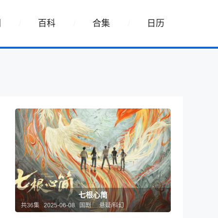
词
百科
合集
日历
七根心简
共36集 2025-06-08 国剧
悬疑/科幻