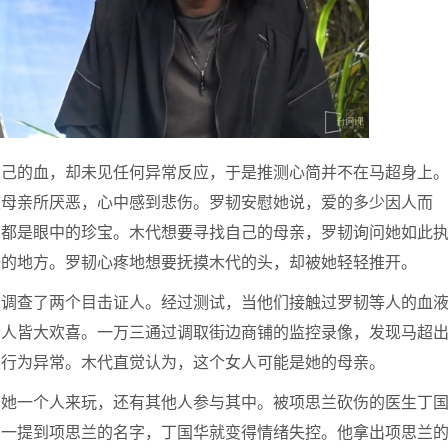
自己的血，却未见任何异常反应，于是推测心简并不在马超身上
被母亲所厌恶，心中感到悲伤。罗韧安慰她说，爱的多少因人而
，都是眼中的珍宝。木代想要寻找自己的母亲，罗韧询问她如此
去的地方。罗韧心疼地想要抚摸木代的头，却被她轻轻推开。
责调查了两个目击证人。经过测试，当他们接触过罗韧等人的血
众人皆大欢喜。一万三通过调取街边商铺的监控录像，发现马超
人行为异常。木代直觉认为，这个女人可能是她的母亲。
由她一个人来玩，还有其他人参与其中。被项思兰砍伤的医生丁
，一提到项思兰的名字，丁国华就变得情绪失控。他拿出项思兰