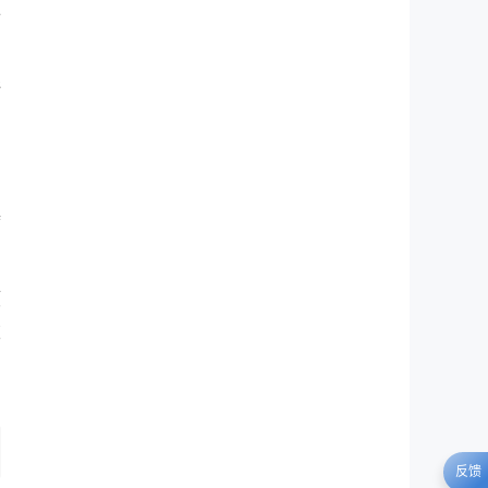
始
了
还
马
病
项
玻
反馈