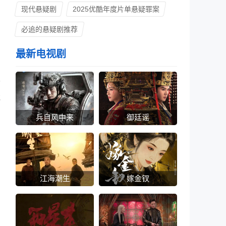
现代悬疑剧
2025优酷年度片单悬疑罪案
必追的悬疑剧推荐
最新电视剧
砂
竟
兵自风中来
御廷谣
江海潮生
嫁金钗