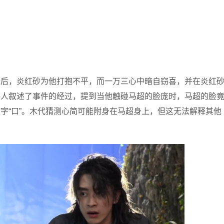
释后，炎红砂为他打抱不平，而一万三心中暗自窃喜，并在炎红
等人叙述了事件的经过，提到当他触碰马超的脸庞时，马超的脸
字“口”。木代猜测心简可能附身在马超身上，但这无法解释其他
。