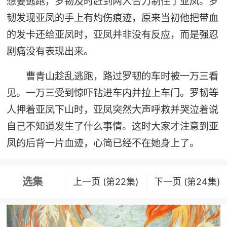
想要逃跑，罗韧及时赶到两人合力制住了亚凤。罗
韧发现亚凤的手上有灼伤痕迹，原来当初他把带血
的发卡还给亚凤时，亚凤并非没有反应，而是强忍
剧痛没有表现出来。
曹青山趁乱逃跑，路过罗韧的车时被一万三看
见。一万三受到惊吓钻进车内并拉上车门。罗韧等
人押着亚凤下山时，亚凤突然大声呼救并哭泣着说
自己不知道发生了什么事情。这时大家才注意到亚
凤的后背一片血迹，心简已经不在她身上了。
选集
上一页 (第22集)
下一页 (第24集)