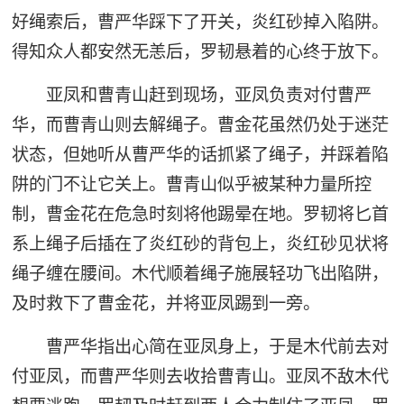
好绳索后，曹严华踩下了开关，炎红砂掉入陷阱。
得知众人都安然无恙后，罗韧悬着的心终于放下。
亚凤和曹青山赶到现场，亚凤负责对付曹严
华，而曹青山则去解绳子。曹金花虽然仍处于迷茫
状态，但她听从曹严华的话抓紧了绳子，并踩着陷
阱的门不让它关上。曹青山似乎被某种力量所控
制，曹金花在危急时刻将他踢晕在地。罗韧将匕首
系上绳子后插在了炎红砂的背包上，炎红砂见状将
绳子缠在腰间。木代顺着绳子施展轻功飞出陷阱，
及时救下了曹金花，并将亚凤踢到一旁。
曹严华指出心简在亚凤身上，于是木代前去对
付亚凤，而曹严华则去收拾曹青山。亚凤不敌木代