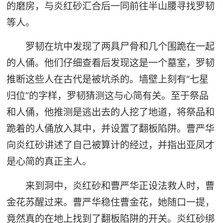
的磨房，与炎红砂汇合后一同前往半山腰寻找罗韧
等人。
罗韧在坑中发现了两具尸骨和几个围跪在一起
的人俑。他们仔细查看后发现这是一个墓室，罗韧
推断这些人在古代是被坑杀的。墙壁上刻有“七星
归位”的字样，罗韧猜测这与心简有关。至于祭品
和人俑，他推测是逃出去的人挖了地道，将祭品和
跪着的人俑放入其中，并设置了翻板陷阱。曹严华
向炎红砂讲述了自己被算计的经过，并指出亚凤才
是心简的真正主人。
来到洞中，炎红砂和曹严华正设法救人时，曹
金花苏醒过来。曹严华稳住曹金花，她随口一提，
竟然真的在地上找到了翻板陷阱的开关。炎红砂绑