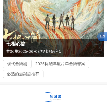
反馈
七根心简
共36集
2025-06-08
国剧
悬疑/科幻
现代悬疑剧
2025优酷年度片单悬疑罪案
必追的悬疑剧推荐