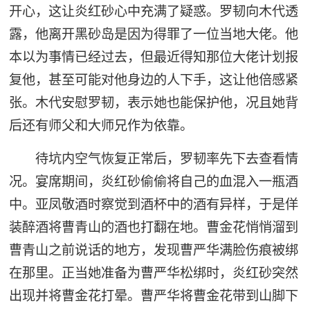
开心，这让炎红砂心中充满了疑惑。罗韧向木代透
露，他离开黑砂岛是因为得罪了一位当地大佬。他
本以为事情已经过去，但最近得知那位大佬计划报
复他，甚至可能对他身边的人下手，这让他倍感紧
张。木代安慰罗韧，表示她也能保护他，况且她背
后还有师父和大师兄作为依靠。
待坑内空气恢复正常后，罗韧率先下去查看情
况。宴席期间，炎红砂偷偷将自己的血混入一瓶酒
中。亚凤敬酒时察觉到酒杯中的酒有异样，于是佯
装醉酒将曹青山的酒也打翻在地。曹金花悄悄溜到
曹青山之前说话的地方，发现曹严华满脸伤痕被绑
在那里。正当她准备为曹严华松绑时，炎红砂突然
出现并将曹金花打晕。曹严华将曹金花带到山脚下