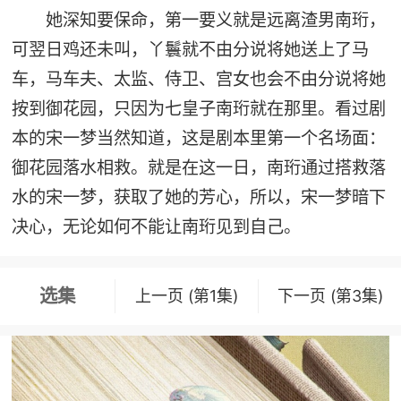
她深知要保命，第一要义就是远离渣男南珩，
可翌日鸡还未叫，丫鬟就不由分说将她送上了马
车，马车夫、太监、侍卫、宫女也会不由分说将她
按到御花园，只因为七皇子南珩就在那里。看过剧
本的宋一梦当然知道，这是剧本里第一个名场面：
御花园落水相救。就是在这一日，南珩通过搭救落
水的宋一梦，获取了她的芳心，所以，宋一梦暗下
决心，无论如何不能让南珩见到自己。
选集
上一页 (第1集)
下一页 (第3集)