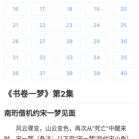
16
17
18
19
20
21
22
23
24
25
26
27
28
29
30
31
32
33
34
35
36
37
38
39
40
《书卷一梦》第2集
南珩借机约宋一梦见面
风云骤变，山云变色，再次从“死亡”中醒来
时，宋一梦（备注：以下用“宋一梦”指代宋小鱼）