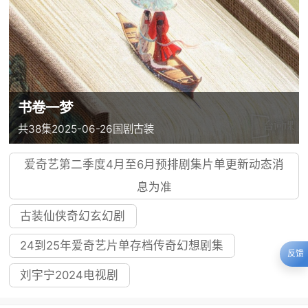
书卷一梦
共38集
2025-06-26
国剧
古装
爱奇艺第二季度4月至6月预排剧集片单更新动态消
息为准
古装仙侠奇幻玄幻剧
24到25年爱奇艺片单存档传奇幻想剧集
反馈
刘宇宁2024电视剧