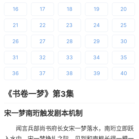
16
17
18
19
20
21
22
23
24
25
26
27
28
29
30
31
32
33
34
35
36
37
38
39
40
《书卷一梦》第3集
宋一梦南珩触发剧本机制
闻言兵部尚书府长女宋一梦落水，南珩立即跃
入水中。宋一梦挣扎之际，见到和南枫长得一模一