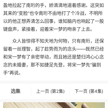
盈地拉起了南珩的手，娇滴滴地道着感谢。这突如
其来的“变脸”也令南珩不由地打了个冷战，不明所
以的他正想弄清怎么回事，谁知脑内也响起了一股
键盘声，紧接着，迎着宋一梦的吻亲了上去。
众人皆惊得不知天地为何物，只有南珩，还保
留着一丝理智，起了趁势而为的念头——既然已经
和宋一梦有了亲密举动，而且她还是楚归鸿心心念
念的未婚妻，那不如捷足先登，将宋一梦先“骗到
手”再说。
选集
上一页 (第2集)
下一页 (第4集)