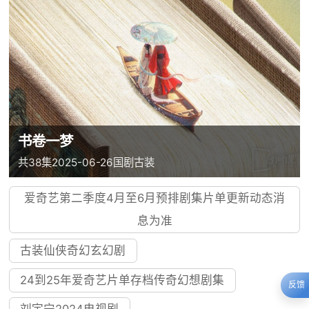
书卷一梦
共38集
2025-06-26
国剧
古装
爱奇艺第二季度4月至6月预排剧集片单更新动态消
息为准
古装仙侠奇幻玄幻剧
24到25年爱奇艺片单存档传奇幻想剧集
反馈