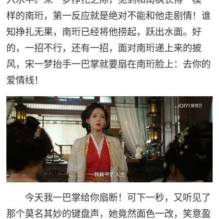
样的南珩，第一反应就是绝对不能和他走剧情！谁
知挣扎无果，南珩已经将他捞起，跃出水面。好
的，一招不行，还有一招，面对南珩递上来的披
风，宋一梦抬手一巴掌就要扇在南珩脸上：去你的
爱情线！
今天我一巴掌给你扇断！可下一秒，又听见了
那个莫名其妙的键盘声，她竟然面色一改，笑意盈