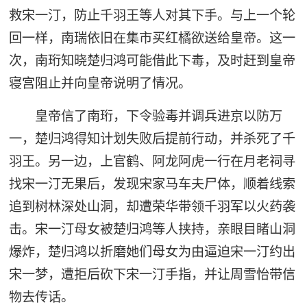
救宋一汀，防止千羽王等人对其下手。与上一个轮
回一样，南瑞依旧在集市买红橘欲送给皇帝。这一
次，南珩知晓楚归鸿可能借此下毒，及时赶到皇帝
寝宫阻止并向皇帝说明了情况。
皇帝信了南珩，下令验毒并调兵进京以防万
一，楚归鸿得知计划失败后提前行动，并杀死了千
羽王。另一边，上官鹤、阿龙阿虎一行在月老祠寻
找宋一汀无果后，发现宋家马车夫尸体，顺着线索
追到树林深处山洞，却遭荣华带领千羽军以火药袭
击。宋一汀母女被楚归鸿等人挟持，亲眼目睹山洞
爆炸，楚归鸿以折磨她们母女为由逼迫宋一汀约出
宋一梦，遭拒后砍下宋一汀手指，并让周雪怡带信
物去传话。