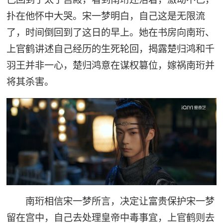
扑在他怀中大哭。宋一梦明白，自己这是无限流
了，时间倒回到了这日的早上。她在书房向南珩、
上官鹤讲述自己经历的生死轮回，揭露楚归鸿和千
羽王并非一心，楚归鸿意在谋权篡位，嫁祸南珩并
将其杀害。
南珩相信宋一梦所言，决定让富贵保护宋一梦
留在宫中，自己去处理皇帝中毒事宜，上官鹤则去