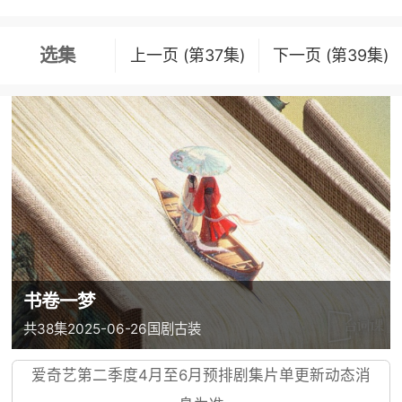
选集
上一页 (第37集)
下一页 (第39集)
书卷一梦
共38集
2025-06-26
国剧
古装
爱奇艺第二季度4月至6月预排剧集片单更新动态消