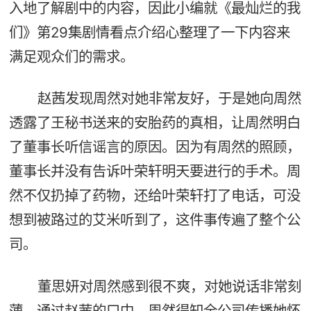
入地了解剧中的内容，因此小编就《最灿烂的我
们》第29集剧情看点介绍心整理了一下内容来
满足观众们的需求。
赵茜发现周然对她非常友好，于是她向周然
透露了王秘书送来的安胎药的真相，让周然明白
了董事长听信谣言的原因。因为有周然的照顾，
董事长并没有告诉叶荣轩明天要进行的手术。周
然不仅扔掉了药物，还给叶荣轩打了电话，可没
想到被路过的艾米听到了，这件事传遍了整个公
司。
董思妍对周然感到很不爽，对她说话非常刻
薄。通过赵茜的口中，周然得知全公司传播她怀