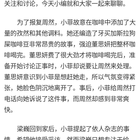
关注和讨论，今天小编就和大家一起来聊聊。
为了报复周然，小菲故意在咖啡中添加了大
量的孜然和其他调料。她还编造了牙买加斯拉狗
屎咖啡豆非常昂贵的故事，强迫董思妍把整杯咖
啡喝完。董思妍费了很大劲才将咖啡喝完后，准
备开始讨论正事时，小菲却说要让周然来处理。
董思妍意识到小菲是想赶她走，所以气氛变得紧
张，她脸色阴沉地离开了。事后，小菲给周然打
电话向她诉说了这件事，而周然却感到非常爽
快。
梁巍回到家后，小菲提起了依人杂志的事
情，希望他接受采访。然而梁巍只想专注于绘