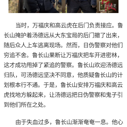
当时，万福庆和高云虎在后门负责接应。鲁
长山掩护着汤德远从大东宝局的后门撤了出来，
随后众人上车逃离现场。然而，日伪警察对他们
穷追不舍。鲁长山果断让万福庆把车开进密林，
这才成功甩掉了紧追的警察。鲁长山欢迎汤德远
归队，可汤德远坚决不同意，他质疑鲁长山的计
划根本行不通。于是，鲁长山安排万福庆和高云
虎找地方躲起来，让汤德远把日伪警察和鬼子引
到他们所在之处。
由于失血过多，鲁长山渐渐奄奄一息。他心