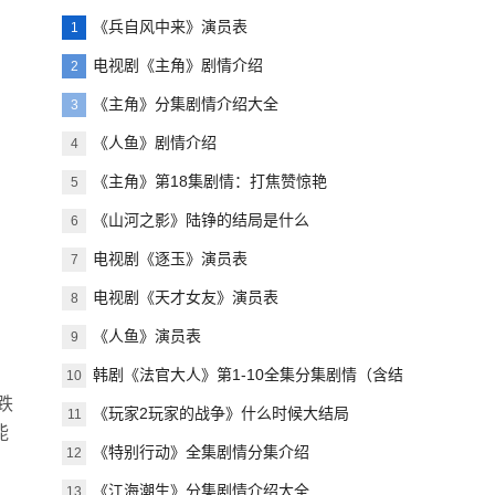
《兵自风中来》演员表
1
电视剧《主角》剧情介绍
2
《主角》分集剧情介绍大全
3
《人鱼》剧情介绍
4
《主角》第18集剧情：打焦赞惊艳
5
《山河之影》陆铮的结局是什么
6
电视剧《逐玉》演员表
7
电视剧《天才女友》演员表
8
《人鱼》演员表
9
韩剧《法官大人》第1-10全集分集剧情（含结
10
跌
局）
《玩家2玩家的战争》什么时候大结局
11
能
《特别行动》全集剧情分集介绍
12
《江海潮生》分集剧情介绍大全
13