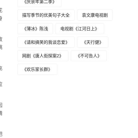
《庆余年第二季》
花
描写季节的优美句子大全
袁文康电视剧
身
《薄冰》陈浅
电视剧《江河日上》
故
《请和搞笑的我谈恋爱》
《天行健》
跳
网剧《唐人街探案2》
《不可告人》
充
《欢乐家长群》
，
应
因
精
把