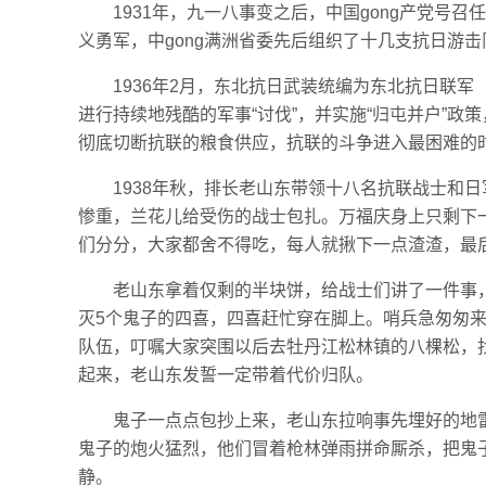
1931年，九一八事变之后，中国gong产党
义勇军，中gong满洲省委先后组织了十几支抗日游
1936年2月，东北抗日武装统编为东北抗日联
进行持续地残酷的军事“讨伐”，并实施“归屯并户”
彻底切断抗联的粮食供应，抗联的斗争进入最困难的
1938年秋，排长老山东带领十八名抗联战士和
惨重，兰花儿给受伤的战士包扎。万福庆身上只剩下
们分分，大家都舍不得吃，每人就揪下一点渣渣，最
老山东拿着仅剩的半块饼，给战士们讲了一件事
灭5个鬼子的四喜，四喜赶忙穿在脚上。哨兵急匆匆
队伍，叮嘱大家突围以后去牡丹江松林镇的八棵松，
起来，老山东发誓一定带着代价归队。
鬼子一点点包抄上来，老山东拉响事先埋好的地
鬼子的炮火猛烈，他们冒着枪林弹雨拼命厮杀，把鬼
静。