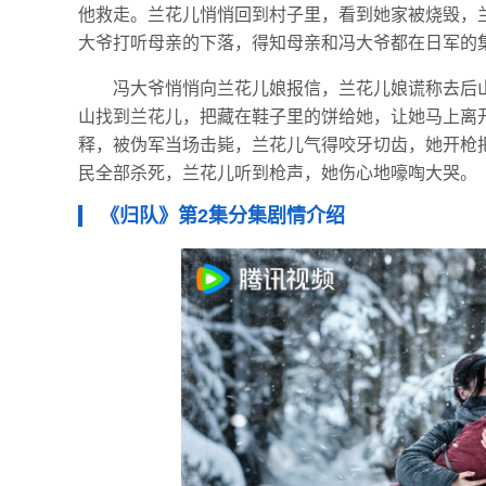
他救走。兰花儿悄悄回到村子里，看到她家被烧毁，
大爷打听母亲的下落，得知母亲和冯大爷都在日军的
冯大爷悄悄向兰花儿娘报信，兰花儿娘谎称去后
山找到兰花儿，把藏在鞋子里的饼给她，让她马上离
释，被伪军当场击毙，兰花儿气得咬牙切齿，她开枪
民全部杀死，兰花儿听到枪声，她伤心地嚎啕大哭。
《归队》第2集分集剧情介绍