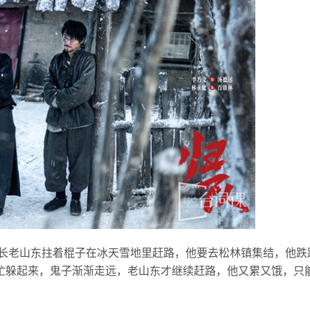
排长老山东拄着棍子在冰天雪地里赶路，他要去松林镇集结，他跌
忙躲起来，鬼子渐渐走远，老山东才继续赶路，他又累又饿，只