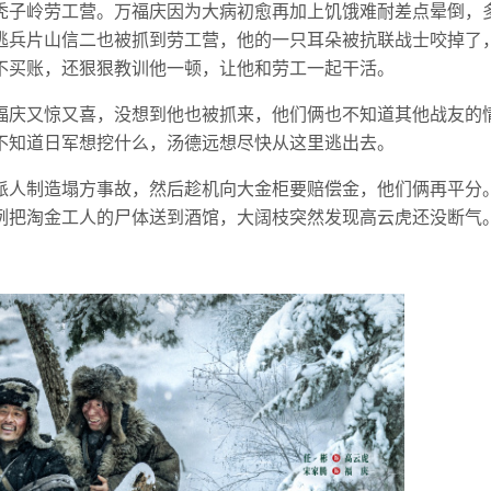
秃子岭劳工营。万福庆因为大病初愈再加上饥饿难耐差点晕倒，
逃兵片山信二也被抓到劳工营，他的一只耳朵被抗联战士咬掉了
不买账，还狠狠教训他一顿，让他和劳工一起干活。
福庆又惊又喜，没想到他也被抓来，他们俩也不知道其他战友的
不知道日军想挖什么，汤德远想尽快从这里逃出去。
派人制造塌方事故，然后趁机向大金柜要赔偿金，他们俩再平分
例把淘金工人的尸体送到酒馆，大阔枝突然发现高云虎还没断气