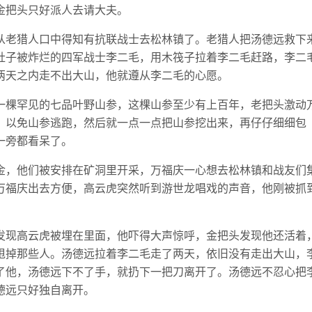
金把头只好派人去请大夫。
从老猎人口中得知有抗联战士去松林镇了。老猎人把汤德远救下
肚子被炸烂的四军战士李二毛，用木筏子拉着李二毛赶路，李二
两天之内走不出大山，他就遵从李二毛的心愿。
一棵罕见的七品叶野山参，这棵山参至少有上百年，老把头激动
，以免山参逃跑，然后就一点一点把山参挖出来，再仔仔细细包
一旁都看呆了。
金，他们被安排在矿洞里开采，万福庆一心想去松林镇和战友们
万福庆出去方便，高云虎突然听到游世龙唱戏的声音，他刚被抓
发现高云虎被埋在里面，他吓得大声惊呼，金把头发现他还活着
甩掉那些人。汤德远拉着李二毛走了两天，依旧没有走出大山，
了他，汤德远下不了手，就扔下一把刀离开了。汤德远不忍心把
德远只好独自离开。