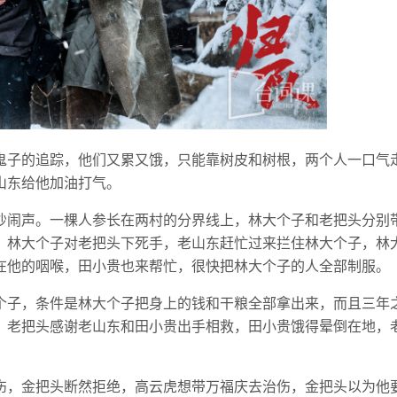
鬼子的追踪，他们又累又饿，只能靠树皮和树根，两个人一口气
山东给他加油打气。
吵闹声。一棵人参长在两村的分界线上，林大个子和老把头分别
，林大个子对老把头下死手，老山东赶忙过来拦住林大个子，林
在他的咽喉，田小贵也来帮忙，很快把林大个子的人全部制服。
个子，条件是林大个子把身上的钱和干粮全部拿出来，而且三年
。老把头感谢老山东和田小贵出手相救，田小贵饿得晕倒在地，
伤，金把头断然拒绝，高云虎想带万福庆去治伤，金把头以为他