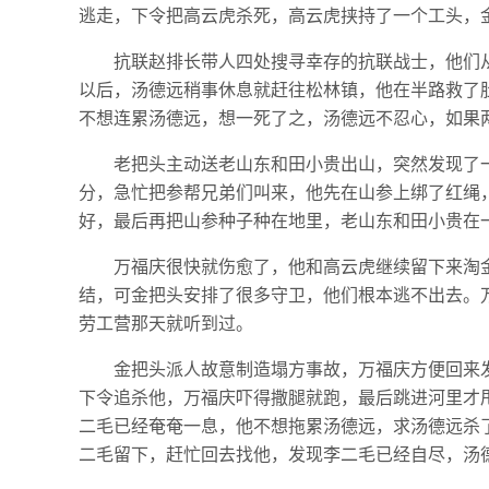
逃走，下令把高云虎杀死，高云虎挟持了一个工头，
抗联赵排长带人四处搜寻幸存的抗联战士，他们
以后，汤德远稍事休息就赶往松林镇，他在半路救了
不想连累汤德远，想一死了之，汤德远不忍心，如果
老把头主动送老山东和田小贵出山，突然发现了
分，急忙把参帮兄弟们叫来，他先在山参上绑了红绳
好，最后再把山参种子种在地里，老山东和田小贵在
万福庆很快就伤愈了，他和高云虎继续留下来淘
结，可金把头安排了很多守卫，他们根本逃不出去。
劳工营那天就听到过。
金把头派人故意制造塌方事故，万福庆方便回来
下令追杀他，万福庆吓得撒腿就跑，最后跳进河里才
二毛已经奄奄一息，他不想拖累汤德远，求汤德远杀
二毛留下，赶忙回去找他，发现李二毛已经自尽，汤