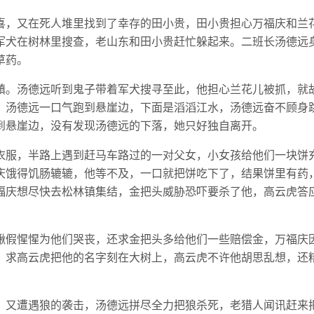
喜，又在死人堆里找到了幸存的田小贵，田小贵担心万福庆和兰
军犬在树林里搜查，老山东和田小贵赶忙躲起来。二班长汤德远
草药。
镇。汤德远听到鬼子带着军犬搜寻至此，他担心兰花儿被抓，就
，汤德远一口气跑到悬崖边，下面是滔滔江水，汤德远奋不顾身
到悬崖边，没有发现汤德远的下落，她只好独自离开。
衣服，半路上遇到赶马车路过的一对父女，小女孩给他们一块饼
庆饿得饥肠辘辘，他等不及，一口就把饼吃下了，结果饼里有药
福庆想尽快去松林镇集结，金把头威胁恐吓要杀了他，高云虎答
鳅假惺惺为他们哭丧，还求金把头多给他们一些赔偿金，万福庆
，求高云虎把他的名字刻在大树上，高云虎不许他胡思乱想，还
，又遭遇狼的袭击，汤德远拼尽全力把狼杀死，老猎人闻讯赶来