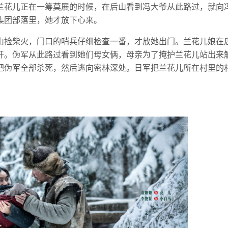
兰花儿正在一筹莫展的时候，在后山看到冯大爷从此路过，就向
集团部落里，她才放下心来。
山捡柴火，门口的哨兵仔细检查一番，才放她出门。兰花儿娘在
开。伪军从此路过看到她们母女俩，母亲为了掩护兰花儿站出来
把伪军全部杀死，然后逃向密林深处。日军把兰花儿所在村里的