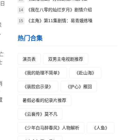
抗日
《我在八零的灿烂岁月》剧情介绍
14
《主角》第11集剧情：易青娥练嗓
15
联
，
热门合集
亡
演员表
双男主电视剧推荐
士
《我的助理不简单》
《赴山海》
消
《装腔启示录》
《护心》雁回
合
藏
暑假必看的纪录片推荐
《云襄传》莫不凡
，
《少年白马醉春风》人物解析
《人鱼》