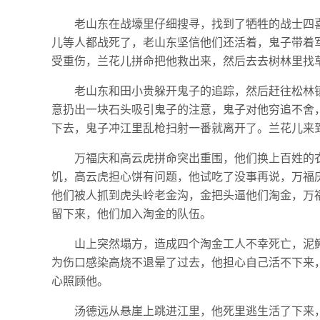
老山东在战壕里仔细搜寻，找到了牺牲的战士四
儿等人都战死了，老山东坚信他们还活着，鬼子带着
受重伤，兰花儿拼命把他救出来，然后去去树林里找
老山东和田小贵躲开鬼子的追踪，然后赶往松林
意扔出一块石头吸引鬼子的注意，鬼子对他穷追不舍
下去，鬼子冲江里乱枪扫射一番就离开了。兰花儿来
万福庆和高云虎拼命突出重围，他们换上百姓的
饥，高云虎担心饼有问题，他试吃了没事再说，万福
他们被人抓到虎头岭老金沟，金把头逼他们淘金，万
留下来，他们加入淘金的队伍。
山上突然塌方，造成四个淘金工人不幸死亡，泥
为伤口感染高烧不退晕了过去，他担心自己活不下来
心照顾他。
汤德远从悬崖上跳进江里，他死里逃生活了下来