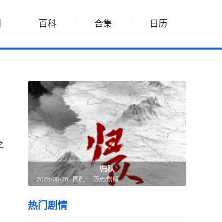
词
百科
合集
日历
之
》
归队
2025-08-25 国剧
历史/剧情
热门剧情