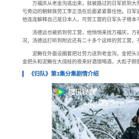
万福庆从老金沟逃出来，就被路过的日军抓到大
亏旁边的朝鲜族劳工李正浩在后面紧紧靠住他。日军
他连连解释自己是日本人，可劳工营的日军头子根本
汤德远也被抓到劳工营，他悄悄来找万福庆，万
况，汤德远打听到附近还有二十多个这样的劳工营，
泥鳅在外面设圈套把壮劳力送到老金沟，金把头
金把头和泥鳅在大阔枝的夜来好酒馆喝酒，大彪子照
《归队》第3集分集剧情介绍