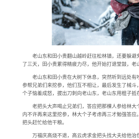
老山东和田小贵翻山越岭赶往松林镇，还要躲避
了三天，田小贵累得精疲力尽，他开始打退堂鼓，老
老山东和田小贵在大树下休息，突然听到远处有
参帮兄弟们来挖参，他们互不相让，最后发生了械斗
个子恼羞成怒，拔出刀刺向老山东，老山东用棍子抵
老把头大声喝止兄弟们，答应把那棵人参给林大
内不许再来这里挖参，林大个子考虑再三才勉强答应
把头赶忙给他干粮。
万福庆高烧不退，高云虎求金把头找大夫给他治