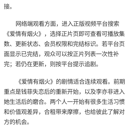
接。
网络端观看方面，进入正版视频平台搜索
《爱情有烟火》，选择正片页即可查看可播放集
数、更新状态、会员权限和完结标识。若平台页
面显示已完结，观众可以按正片列表一次性补
完；若仍在更新，则按平台提示追剧。
《爱情有烟火》的剧情适合连续观看。前期
重点是钱菲失恋后的重新开始，以及李亦非进入
她生活后的磨合。两个人一开始有很多生活习惯
和价值观差异，合租带来摩擦，也给彼此了解对
方的机会。