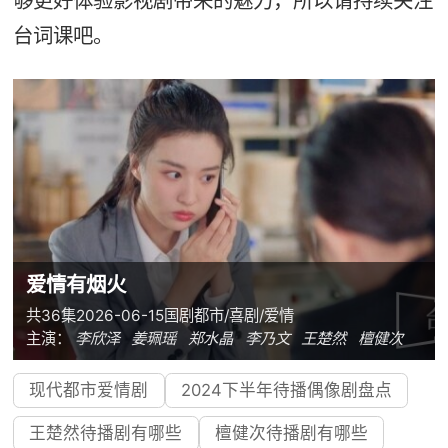
够更好体验影视剧带来的魅力，所以请持续关注
台词课吧。
爱情有烟火
共36集
2026-06-15
国剧
都市/喜剧/爱情
主演：
李欣泽
姜珮瑶
郑水晶
李乃文
王楚然
檀健次
现代都市爱情剧
2024下半年待播偶像剧盘点
王楚然待播剧有哪些
檀健次待播剧有哪些