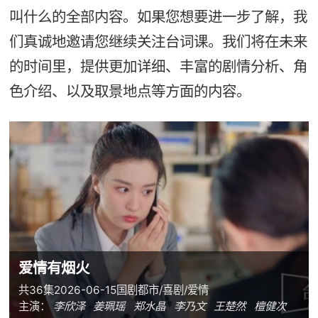
叫什么的全部内容。如果您想要进一步了解，我
们真诚地邀请您继续关注台词课。我们将在未来
的时间里，提供更加详细、丰富的剧情分析、角
色介绍、以及取景地点等方面的内容。
爱情有烟火
共36集
2026-06-15
国剧
都市/喜剧/爱情
主演：
李欣泽
姜珮瑶
郑水晶
李乃文
王楚然
檀健次